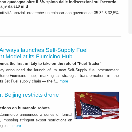
ruppo guadagna oltre il 3% spinto dalle indiscrezioni sull'accordo
a jv da €10 mld
 attività spaziali creerebbe un colosso con governance 35-32,5-32,5%
 Airways launches Self-Supply Fuel
t Model at its Fiumicino Hub
mes the first in Italy to take on the role of "Fuel Trader"
ay announced the launch of its new Self-Supply fuel procurement
ome-Fiumicino hub, marking a strategic transformation in the
s Jet Fuel supply chain — the f...
more
 Beijing restricts drone
nctions on humanoid robots
f Commerce announced a series of formal
 imposing stringent export restrictions on
ogies...
more