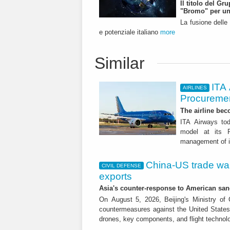
Il titolo del G
"Bromo" per un
La fusione delle
e potenziale italiano
more
Similar
ITA
AIRLINES
Procuremen
The airline beco
ITA Airways tod
model at its R
management of it
China-US trade war:
CIVIL DEFENSE
exports
Asia's counter-response to American sa
On August 5, 2026, Beijing's Ministry o
countermeasures against the United States,
drones, key components, and flight technol