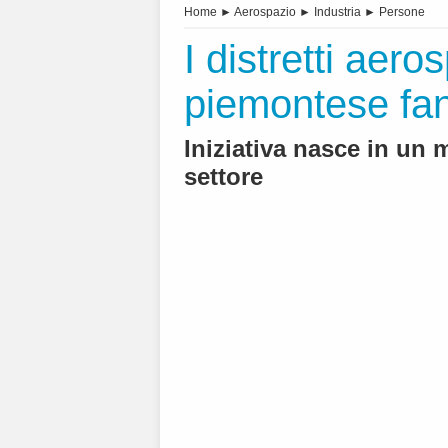
Home
►
Aerospazio
►
Industria
►
Persone
I distretti aer
piemontese fan
Iniziativa nasce in un
settore