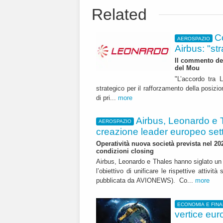
Related
C
AEROSPAZIO
Airbus: "st
Il commento del
del Mou
"L’accordo tra 
strategico per il rafforzamento della posizi
di pri...
more
Airbus, Leonardo e 
AEROSPAZIO
creazione leader europeo set
Operatività nuova società prevista nel 20
condizioni closing
Airbus, Leonardo e Thales hanno siglato 
l’obiettivo di unificare le rispettive attivit
pubblicata da AVIONEWS). Co...
more
ECONOMIA E FIN
vertice eur