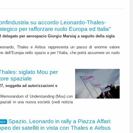
onfindustria su accordo Leonardo-Thales-
rategico per rafforzare ruolo Europa ed Italia"
 delegato per aerospazio Giorgio Marsiaj a seguito della sigla
Leonardo, Thales e Airbus rappresenta un passo di enorme valore
one dell’Europa nello spazio e per l’Italia, che potrà assumere un ruolo
Thales: siglato Mou per
tore spaziale
27, soggetta ad autorizzazioni e
un Memorandum of Understanding (Mou) con
à spaziali in una nuova società (vedi notizia
Spazio, Leonardo in rally a Piazza Affari:
ANZA
opeo dei satelliti in vista con Thales e Airbus