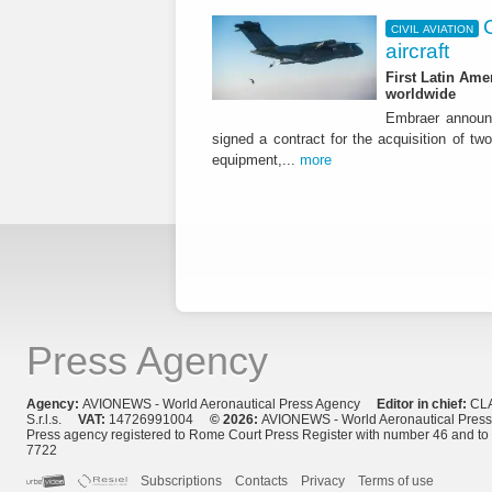
CIVIL AVIATION
aircraft
First Latin Ame
worldwide
Embraer announ
signed a contract for the acquisition of tw
equipment,...
more
Press Agency
Agency:
AVIONEWS - World Aeronautical Press Agency
Editor in chief:
CL
S.r.l.s.
VAT:
14726991004
© 2026:
AVIONEWS - World Aeronautical Pres
Press agency registered to Rome Court Press Register with number 46 and t
7722
Subscriptions
Contacts
Privacy
Terms of use