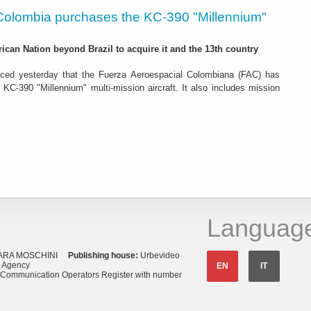
Colombia purchases the KC-390 "Millennium"
rican Nation beyond Brazil to acquire it and the 13th country
ced yesterday that the Fuerza Aeroespacial Colombiana (FAC) has
o KC-390 "Millennium" multi-mission aircraft. It also includes mission
Languag
ARA MOSCHINI
Publishing house:
Urbevideo
s Agency
EN
IT
o Communication Operators Register with number