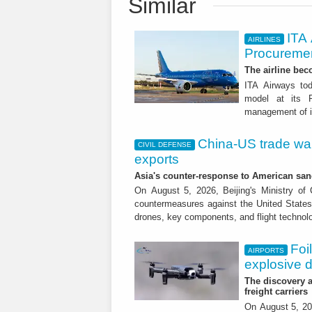
Similar
ITA
AIRLINES
Procuremen
The airline beco
ITA Airways tod
model at its R
management of it
China-US trade war:
CIVIL DEFENSE
exports
Asia's counter-response to American sa
On August 5, 2026, Beijing's Ministry o
countermeasures against the United States,
drones, key components, and flight technol
Foi
AIRPORTS
explosive 
The discovery a
freight carriers
On August 5, 20