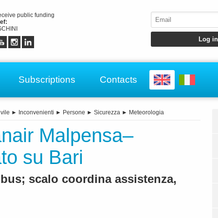
receive public funding
ef:
CHINI
Subscriptions
Contacts
vile
►
Inconvenienti
►
Persone
►
Sicurezza
►
Meteorologia
nair Malpensa–
to su Bari
n bus; scalo coordina assistenza,