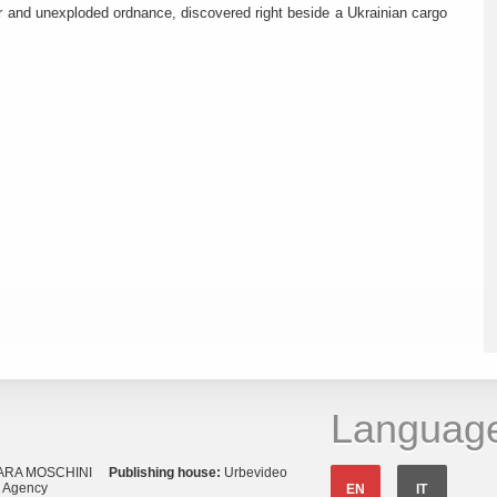
r and unexploded ordnance, discovered right beside a Ukrainian cargo
Languag
ARA MOSCHINI
Publishing house:
Urbevideo
s Agency
EN
IT