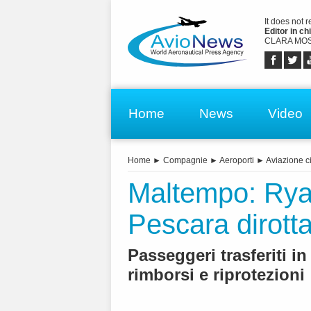
It does not 
Editor in chi
CLARA MOS
Home
News
Video
Home
►
Compagnie
►
Aeroporti
►
Aviazione ci
Maltempo: Rya
Pescara dirotta
Passeggeri trasferiti i
rimborsi e riprotezioni