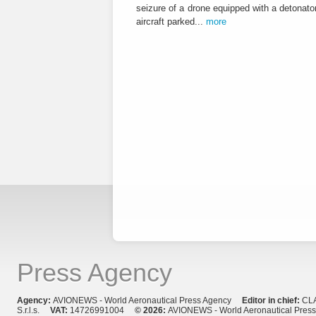
seizure of a drone equipped with a detonato
aircraft parked...
more
Press Agency
Agency:
AVIONEWS - World Aeronautical Press Agency
Editor in chief:
CL
S.r.l.s.
VAT:
14726991004
© 2026:
AVIONEWS - World Aeronautical Pres