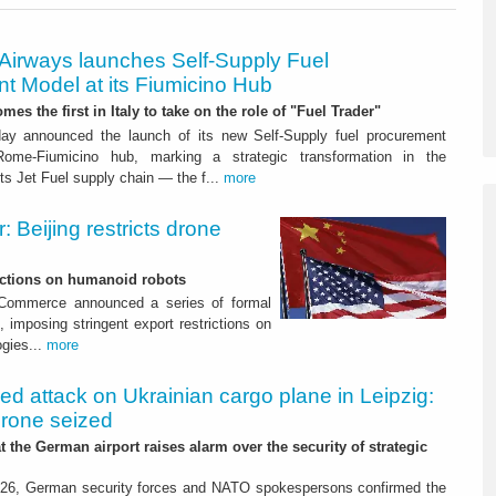
 Airways launches Self-Supply Fuel
t Model at its Fiumicino Hub
mes the first in Italy to take on the role of "Fuel Trader"
ay announced the launch of its new Self-Supply fuel procurement
ome-Fiumicino hub, marking a strategic transformation in the
s Jet Fuel supply chain — the f...
more
 Beijing restricts drone
nctions on humanoid robots
f Commerce announced a series of formal
 imposing stringent export restrictions on
ogies...
more
led attack on Ukrainian cargo plane in Leipzig:
drone seized
t the German airport raises alarm over the security of strategic
26, German security forces and NATO spokespersons confirmed the