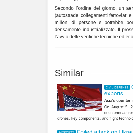
Secondo l’ordine del giorno, un aero
(autostrade, collegamenti ferroviari e
milioni di persone e potrebbe port
densamente industrializzato. Il pro
l’avvio delle verifiche tecniche ed e
Similar
CIVIL DEFENSE
exports
Asia's counter
On August 5, 20
countermeasures 
drones, key components, and flight technol
Foiled attack on Ukrai
AIRPORTS