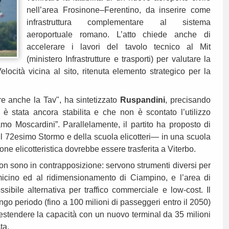
nell’area Frosinone–Ferentino, da inserire come
infrastruttura complementare al sistema
aeroportuale romano. L’atto chiede anche di
accelerare i lavori del tavolo tecnico al Mit
(ministero Infrastrutture e trasporti) per valutare la
locità vicina al sito, ritenuta elemento strategico per la
are anche la Tav", ha sintetizzato
Ruspandini
, precisando
 è stata ancora stabilita e che non è scontato l’utilizzo
lamo Moscardini”. Parallelamente, il partito ha proposto di
l 72esimo Stormo e della scuola elicotteri— in una scuola
ione elicotteristica dovrebbe essere trasferita a Viterbo.
 non sono in contrapposizione: servono strumenti diversi per
micino ed al ridimensionamento di Ciampino, e l’area di
ibile alternativa per traffico commerciale e low-cost. Il
ungo periodo (fino a 100 milioni di passeggeri entro il 2050)
 estendere la capacità con un nuovo terminal da 35 milioni
sta.