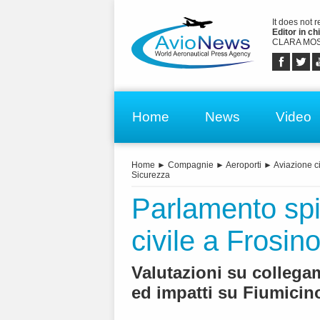
It does not 
Editor in chi
CLARA MOS
Home
News
Video
Home
►
Compagnie
►
Aeroporti
►
Aviazione ci
Sicurezza
Parlamento spi
civile a Frosin
Valutazioni su collega
ed impatti su Fiumicin