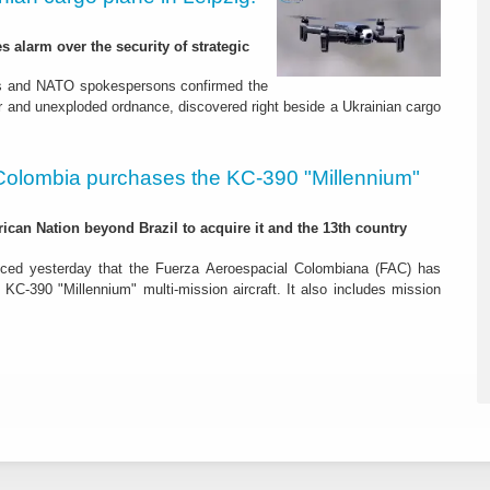
s alarm over the security of strategic
es and NATO spokespersons confirmed the
r and unexploded ordnance, discovered right beside a Ukrainian cargo
Colombia purchases the KC-390 "Millennium"
rican Nation beyond Brazil to acquire it and the 13th country
ced yesterday that the Fuerza Aeroespacial Colombiana (FAC) has
o KC-390 "Millennium" multi-mission aircraft. It also includes mission