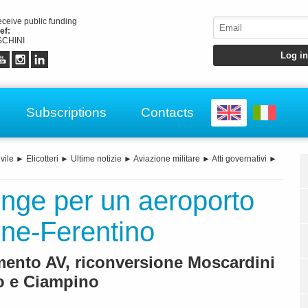
receive public funding
ef:
CHINI
Subscriptions
Contacts
vile
►
Elicotteri
►
Ultime notizie
►
Aviazione militare
►
Atti governativi
►
nge per un aeroporto
one-Ferentino
mento AV, riconversione Moscardini
o e Ciampino