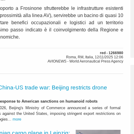
porto a Frosinone sfrutterebbe le infrastrutture esistenti
 prossimità alla linea AV), servirebbe un bacino di quasi 10
are benefici occupazionali e logistici ad un territorio
ssimo passo indicato è il coinvolgimento della Regione e
conomiche.
red - 1266980
Roma, RM, Italia, 12/11/2025 12:06
AVIONEWS - World Aeronautical Press Agency
China-US trade war: Beijing restricts drone
-response to American sanctions on humanoid robots
26, Beijing's Ministry of Commerce announced a series of formal
against the United States, imposing stringent export restrictions on
ogies...
more
nian cargo plane in Leipzig: