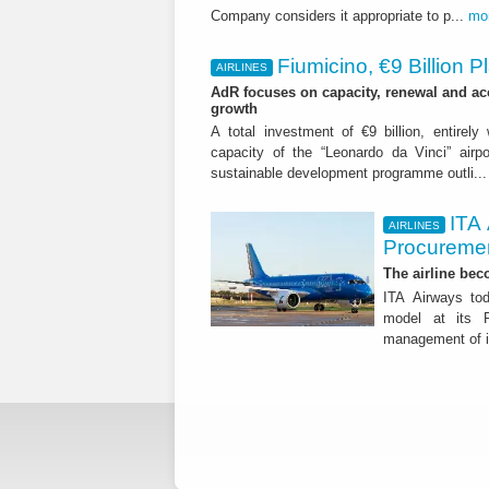
Company considers it appropriate to p...
mo
Fiumicino, €9 Billion 
AIRLINES
AdR focuses on capacity, renewal and acce
growth
A total investment of €9 billion, entirely
capacity of the “Leonardo da Vinci” airpor
sustainable development programme outli..
ITA
AIRLINES
Procuremen
The airline beco
ITA Airways tod
model at its R
management of it