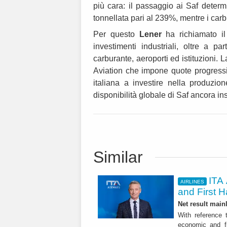
più cara: il passaggio ai Saf dete
tonnellata pari al 239%, mentre i ca
Per questo
Lener
ha richiamato il
investimenti industriali, oltre a p
carburante, aeroporti ed istituzioni
Aviation che impone quote progressi
italiana a investire nella produzio
disponibilità globale di Saf ancora in
Similar
ITA 
AIRLINES
and First H
Net result main
With reference 
economic and fi