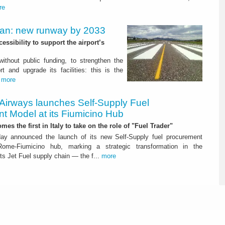
re
Plan: new runway by 2033
ssibility to support the airport’s
 without public funding, to strengthen the
t and upgrade its facilities: this is the
.
more
 Airways launches Self-Supply Fuel
t Model at its Fiumicino Hub
mes the first in Italy to take on the role of "Fuel Trader"
ay announced the launch of its new Self-Supply fuel procurement
ome-Fiumicino hub, marking a strategic transformation in the
s Jet Fuel supply chain — the f...
more