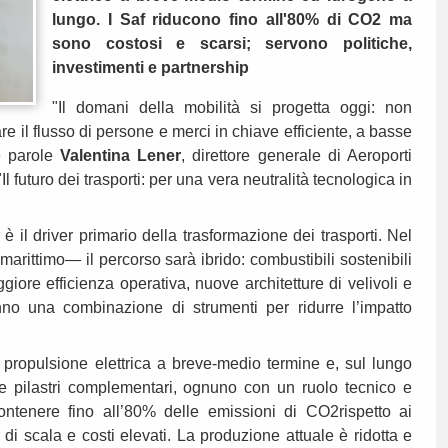
lungo. I Saf riducono fino all'80% di CO2 ma
sono costosi e scarsi; servono politiche,
investimenti e partnership
"Il domani della mobilità si progetta oggi: non
re il flusso di persone e merci in chiave efficiente, a basse
e parole
Valentina Lener
, direttore generale di Aeroporti
 futuro dei trasporti: per una vera neutralità tecnologica in
 il driver primario della trasformazione dei trasporti. Nel
arittimo— il percorso sarà ibrido: combustibili sostenibili
giore efficienza operativa, nuove architetture di velivoli e
anno una combinazione di strumenti per ridurre l’impatto
, propulsione elettrica a breve-medio termine e, sul lungo
re pilastri complementari, ognuno con un ruolo tecnico e
ontenere fino all’80% delle emissioni di CO2rispetto ai
i di scala e costi elevati. La produzione attuale è ridotta e