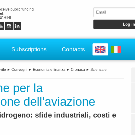
receive public funding
ef:
CHINI
Subscriptions
Contacts
vile
►
Convegni
►
Economia e finanza
►
Cronaca
►
Scienza e
ne per la
one dell'aviazione
 idrogeno: sfide industriali, costi e