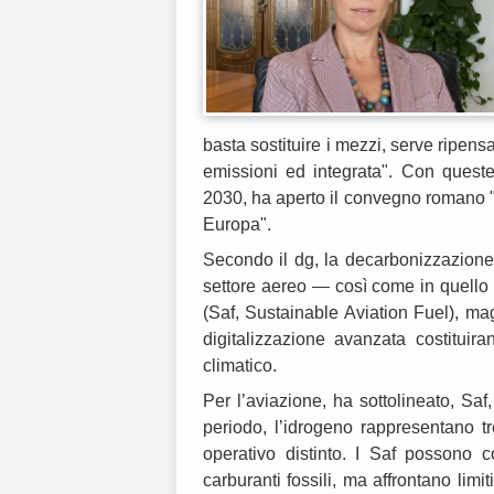
basta sostituire i mezzi, serve ripensa
emissioni ed integrata". Con quest
2030, ha aperto il convegno romano "Il
Europa".
Secondo il dg, la decarbonizzazione è
settore aereo — così come in quello m
(Saf, Sustainable Aviation Fuel), mag
digitalizzazione avanzata costituir
climatico.
Per l’aviazione, ha sottolineato, Saf
periodo, l’idrogeno rappresentano t
operativo distinto. I Saf possono c
carburanti fossili, ma affrontano limit