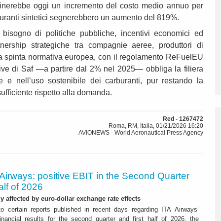
rminerebbe oggi un incremento del costo medio annuo per
rburanti sintetici segnerebbero un aumento del 819%.
 bisogno di politiche pubbliche, incentivi economici ed
artnership strategiche tra compagnie aeree, produttori di
. La spinta normativa europea, con il regolamento ReFuelEU
ve di Saf —a partire dal 2% nel 2025— obbliga la filiera
ne e nell’uso sostenibile dei carburanti, pur restando la
sufficiente rispetto alla domanda.
Red - 1267472
Roma, RM, Italia, 01/21/2026 16:20
AVIONEWS - World Aeronautical Press Agency
Airways: positive EBIT in the Second Quarter
alf of 2026
ly affected by euro-dollar exchange rate effects
to certain reports published in recent days regarding ITA Airways’
nancial results for the second quarter and first half of 2026, the