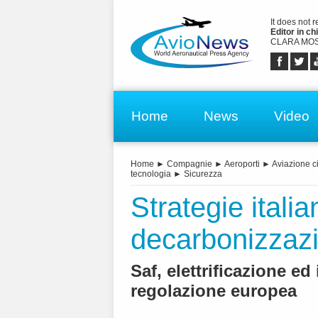
It does not 
Editor in chi
CLARA MOS
Home
News
Video
Home
►
Compagnie
►
Aeroporti
►
Aviazione ci
tecnologia
►
Sicurezza
Strategie italia
decarbonizzazi
Saf, elettrificazione ed
regolazione europea