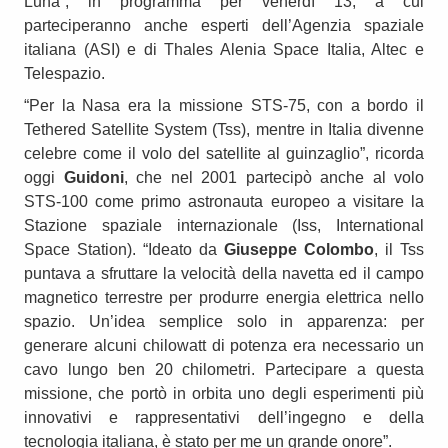
Luna”, in programma per venerdì 13, a cui
parteciperanno anche esperti dell’Agenzia spaziale
italiana (ASI) e di Thales Alenia Space Italia, Altec e
Telespazio.
“Per la Nasa era la missione STS-75, con a bordo il
Tethered Satellite System (Tss), mentre in Italia divenne
celebre come il volo del satellite al guinzaglio”, ricorda
oggi
Guidoni
, che nel 2001 partecipò anche al volo
STS-100 come primo astronauta europeo a visitare la
Stazione spaziale internazionale (Iss, International
Space Station). “Ideato da
Giuseppe Colombo
, il Tss
puntava a sfruttare la velocità della navetta ed il campo
magnetico terrestre per produrre energia elettrica nello
spazio. Un’idea semplice solo in apparenza: per
generare alcuni chilowatt di potenza era necessario un
cavo lungo ben 20 chilometri. Partecipare a questa
missione, che portò in orbita uno degli esperimenti più
innovativi e rappresentativi dell’ingegno e della
tecnologia italiana, è stato per me un grande onore”.