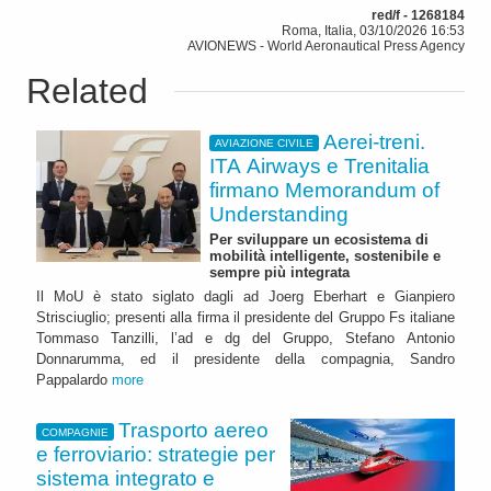
red/f - 1268184
Roma, Italia, 03/10/2026 16:53
AVIONEWS - World Aeronautical Press Agency
Related
Aerei-treni.
AVIAZIONE CIVILE
ITA Airways e Trenitalia
firmano Memorandum of
Understanding
Per sviluppare un ecosistema di
mobilità intelligente, sostenibile e
sempre più integrata
Il MoU è stato siglato dagli ad Joerg Eberhart e Gianpiero
Strisciuglio; presenti alla firma il presidente del Gruppo Fs italiane
Tommaso Tanzilli, l’ad e dg del Gruppo, Stefano Antonio
Donnarumma, ed il presidente della compagnia, Sandro
Pappalardo
more
Trasporto aereo
COMPAGNIE
e ferroviario: strategie per
sistema integrato e