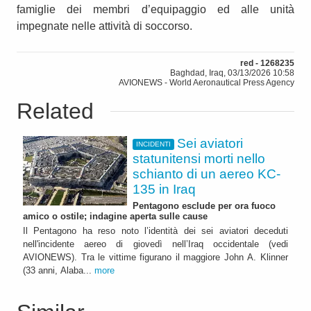
famiglie dei membri d’equipaggio ed alle unità
impegnate nelle attività di soccorso.
red - 1268235
Baghdad, Iraq, 03/13/2026 10:58
AVIONEWS - World Aeronautical Press Agency
Related
Sei aviatori
INCIDENTI
statunitensi morti nello
schianto di un aereo KC-
135 in Iraq
Pentagono esclude per ora fuoco
amico o ostile; indagine aperta sulle cause
Il Pentagono ha reso noto l’identità dei sei aviatori deceduti
nell'incidente aereo di giovedì nell’Iraq occidentale (vedi
AVIONEWS). Tra le vittime figurano il maggiore John A. Klinner
(33 anni, Alaba...
more