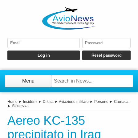
Menu
Home
►
Incidenti
►
Difesa
►
Aviazione militare
►
Persone
►
Cronaca
►
Sicurezza
Aereo KC-135
precipitato in Iraq