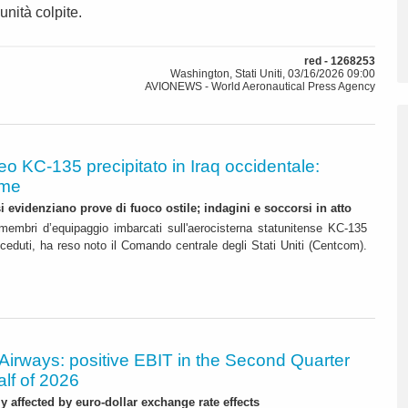
unità colpite.
red - 1268253
Washington, Stati Uniti, 03/16/2026 09:00
AVIONEWS - World Aeronautical Press Agency
eo KC-135 precipitato in Iraq occidentale:
ime
 evidenziano prove di fuoco ostile; indagini e soccorsi in atto
membri d’equipaggio imbarcati sull'aerocisterna statunitense KC-135
deceduti, ha reso noto il Comando centrale degli Stati Uniti (Centcom).
Airways: positive EBIT in the Second Quarter
alf of 2026
ly affected by euro-dollar exchange rate effects