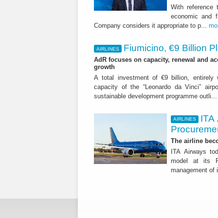
With reference 
economic and fi
Company considers it appropriate to p...
mo
Fiumicino, €9 Billion 
AIRLINES
AdR focuses on capacity, renewal and acce
growth
A total investment of €9 billion, entirely
capacity of the “Leonardo da Vinci” airpor
sustainable development programme outli..
ITA
AIRLINES
Procuremen
The airline beco
ITA Airways tod
model at its R
management of it