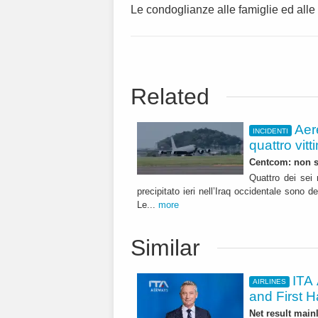
Le condoglianze alle famiglie ed alle 
Related
Aer
INCIDENTI
quattro vitt
Centcom: non si
Quattro dei sei 
precipitato ieri nell’Iraq occidentale sono 
Le...
more
Similar
ITA 
AIRLINES
and First H
Net result main