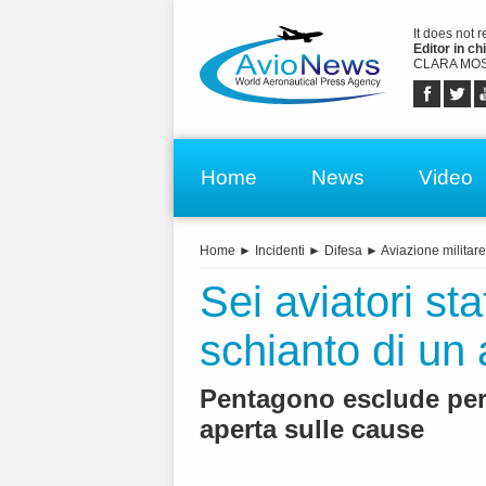
It does not 
Editor in chi
CLARA MOS
Home
News
Video
Home
►
Incidenti
►
Difesa
►
Aviazione militare
Sei aviatori sta
schianto di un
Pentagono esclude per 
aperta sulle cause