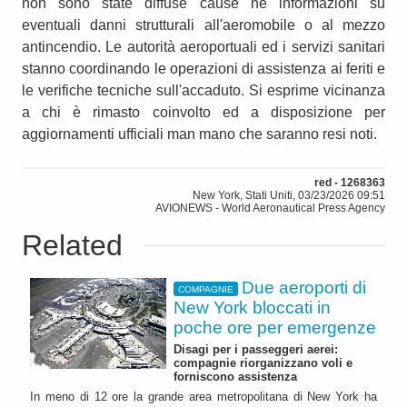
non sono state diffuse cause né informazioni su
eventuali danni strutturali all'aeromobile o al mezzo
antincendio. Le autorità aeroportuali ed i servizi sanitari
stanno coordinando le operazioni di assistenza ai feriti e
le verifiche tecniche sull'accaduto. Si esprime vicinanza
a chi è rimasto coinvolto ed a disposizione per
aggiornamenti ufficiali man mano che saranno resi noti.
red - 1268363
New York, Stati Uniti, 03/23/2026 09:51
AVIONEWS - World Aeronautical Press Agency
Related
Due aeroporti di
COMPAGNIE
New York bloccati in
poche ore per emergenze
Disagi per i passeggeri aerei:
compagnie riorganizzano voli e
forniscono assistenza
In meno di 12 ore la grande area metropolitana di New York ha