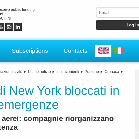
receive public funding
ef:
CHINI
Subscriptions
Contacts
iazione civile
►
Ultime notizie
►
Inconvenienti
►
Persone
►
Cronaca
►
i New York bloccati in
 emergenze
i aerei: compagnie riorganizzano
tenza