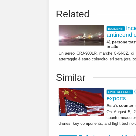
Related
Inc
INCIDENTI
antincendi
41 persone tras
in atto
Un aereo CRJ-900LR, marche C-GNJZ, di Ai
atterraggio è stato coinvolto ieri sera (ora lo
Similar
CIVIL DEFENSE
exports
Asia's counter
On August 5, 20
countermeasures 
drones, key components, and flight technol