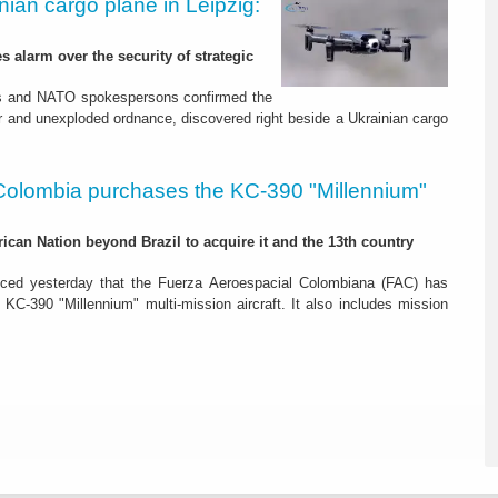
nian cargo plane in Leipzig:
s alarm over the security of strategic
es and NATO spokespersons confirmed the
r and unexploded ordnance, discovered right beside a Ukrainian cargo
Colombia purchases the KC-390 "Millennium"
rican Nation beyond Brazil to acquire it and the 13th country
ced yesterday that the Fuerza Aeroespacial Colombiana (FAC) has
o KC-390 "Millennium" multi-mission aircraft. It also includes mission