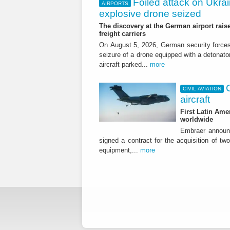
Foiled attack on Ukrai
AIRPORTS
explosive drone seized
The discovery at the German airport raise
freight carriers
On August 5, 2026, German security forc
seizure of a drone equipped with a detonato
aircraft parked...
more
CIVIL AVIATION
aircraft
First Latin Ame
worldwide
Embraer announ
signed a contract for the acquisition of tw
equipment,...
more