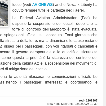
fuoco (vedi
AVIONEWS
) anche Newark Liberty ha
dovuto fermare tutte le partenze degli aerei.
La Federal Aviation Administration (Faa) ha
disposto la sospensione dei decolli dopo che la
torre di controllo dell’aeroporto è stata evacuata;
spiegazioni ufficiali sull’accaduto. Fonti giornalistiche
lla struttura della torre, ma la dinamica e le cause restano
i disagi per i passeggeri, con voli ritardati o cancellati e
entre il gestore aeroportuale e le autorità di sicurezza
i come questa la priorità è la sicurezza del controllo del
cuazione della cabina Atc e la sospensione dei movimenti di
rd di mitigazione del rischio.
a le autorità rilasceranno comunicazioni ufficiali. Le
sistendo i passeggeri interessati e coordinando le
red - 1268367
New York, Stati Uniti, 03/23/2026 13:39