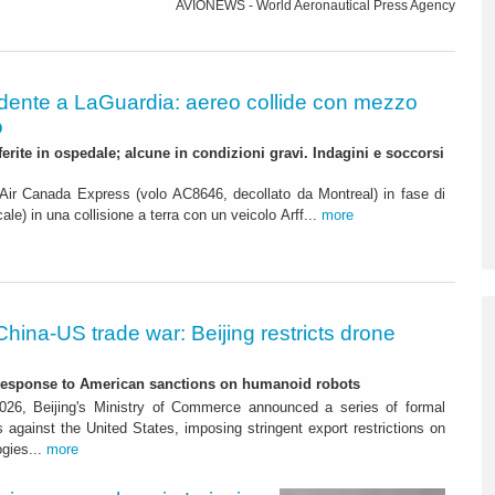
AVIONEWS - World Aeronautical Press Agency
idente a LaGuardia: aereo collide con mezzo
o
ferite in ospedale; alcune in condizioni gravi. Indagini e soccorsi
r Canada Express (volo AC8646, decollato da Montreal) in fase di
cale) in una collisione a terra con un veicolo Arff...
more
China-US trade war: Beijing restricts drone
-response to American sanctions on humanoid robots
26, Beijing's Ministry of Commerce announced a series of formal
against the United States, imposing stringent export restrictions on
ogies...
more