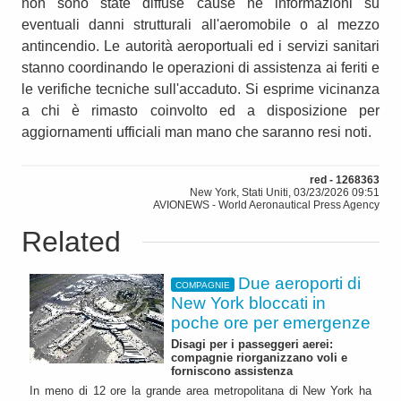
non sono state diffuse cause né informazioni su
eventuali danni strutturali all'aeromobile o al mezzo
antincendio. Le autorità aeroportuali ed i servizi sanitari
stanno coordinando le operazioni di assistenza ai feriti e
le verifiche tecniche sull'accaduto. Si esprime vicinanza
a chi è rimasto coinvolto ed a disposizione per
aggiornamenti ufficiali man mano che saranno resi noti.
red - 1268363
New York, Stati Uniti, 03/23/2026 09:51
AVIONEWS - World Aeronautical Press Agency
Related
Due aeroporti di
COMPAGNIE
New York bloccati in
poche ore per emergenze
Disagi per i passeggeri aerei:
compagnie riorganizzano voli e
forniscono assistenza
In meno di 12 ore la grande area metropolitana di New York ha