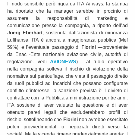
Il nodo sensibile però riguarda ITA Airways: la stampa
ha riportato che la manager sarebbe in procinto di
assumere la responsabilità di marketing e
comunicazione presso la compagnia, a riporto dell’ad
Jöerg Eberhart
, sostenuta dall’azionista di minoranza
Lufthansa. ITA è ancora a maggioranza pubblica (Mef
59%), e l’eventuale passaggio di
Fiorini
—proveniente
da Enac -Ente nazionale aviazione civile, autorità di
regolazione- vedi
AVIONEWS
)— al ruolo operativo
nella compagnia solleva il rischio di violazione della
normativa sul pantouflage, che vieta il passaggio diretto
da ruoli pubblici ad incarichi che possano configurare
conflitto d’interesse: la sanzione prevista è il divieto di
contrattare con la Pubblica amministrazione per tre anni.
ITA sostiene di aver valutato la questione e di aver
ottenuto pareri legali che escluderebbero profili di
rischio, sottolineando che
Fiorini
non avrebbe esercitato
poteri provvedimentali o negoziali diretti verso la
società. Ma la vicenda rimane prudenzialmente aperta: il