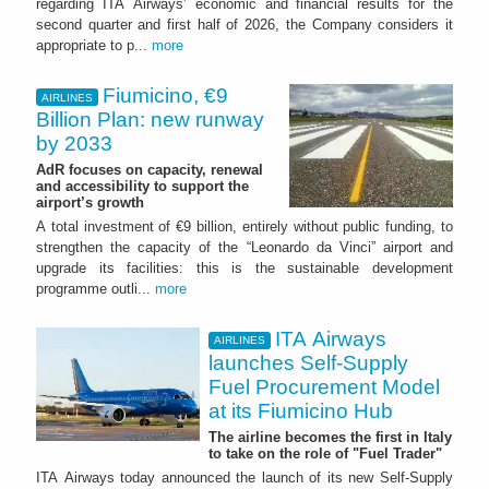
regarding ITA Airways’ economic and financial results for the
second quarter and first half of 2026, the Company considers it
appropriate to p...
more
Fiumicino, €9
AIRLINES
Billion Plan: new runway
by 2033
AdR focuses on capacity, renewal
and accessibility to support the
airport’s growth
A total investment of €9 billion, entirely without public funding, to
strengthen the capacity of the “Leonardo da Vinci” airport and
upgrade its facilities: this is the sustainable development
programme outli...
more
ITA Airways
AIRLINES
launches Self-Supply
Fuel Procurement Model
at its Fiumicino Hub
The airline becomes the first in Italy
to take on the role of "Fuel Trader"
ITA Airways today announced the launch of its new Self-Supply