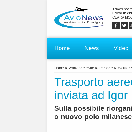
It does not 
Editor in chi
CLARA MOS
Home
News
Video
Home
►
Aviazione civile
►
Persone
►
Sicurez
Trasporto aereo.
inviata ad Igor
Sulla possibile riorgan
o nuovo polo milanese