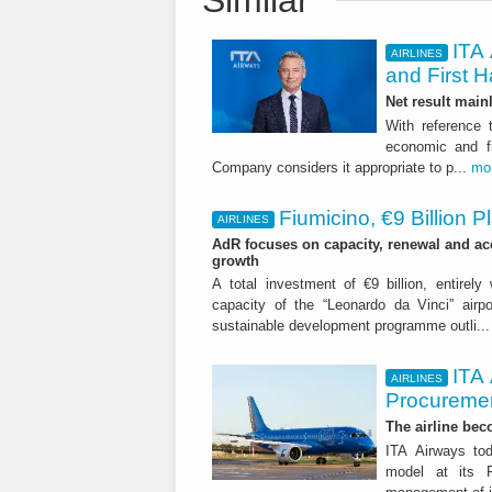
Similar
ITA 
AIRLINES
and First H
Net result main
With reference 
economic and fi
Company considers it appropriate to p...
mo
Fiumicino, €9 Billion 
AIRLINES
AdR focuses on capacity, renewal and acce
growth
A total investment of €9 billion, entirely
capacity of the “Leonardo da Vinci” airpor
sustainable development programme outli..
ITA
AIRLINES
Procuremen
The airline beco
ITA Airways tod
model at its R