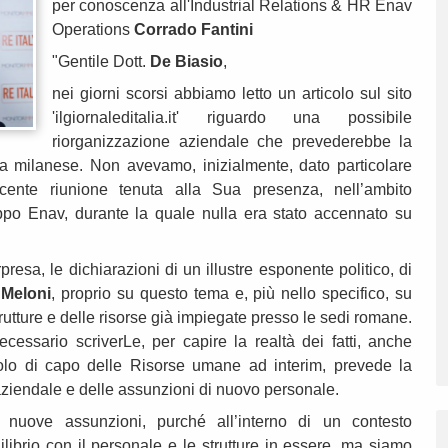
per conoscenza all'Industrial Relations & HR Enav
Operations
Corrado Fantini
"Gentile Dott.
De Biasio
,
nei giorni scorsi abbiamo letto un articolo sul sito
'ilgiornaleditalia.it' riguardo una possibile
riorganizzazione aziendale che prevederebbe la
a milanese. Non avevamo, inizialmente, dato particolare
 recente riunione tenuta alla Sua presenza, nell’ambito
ppo Enav, durante la quale nulla era stato accennato su
esa, le dichiarazioni di un illustre esponente politico, di
o
Meloni
, proprio su questo tema e, più nello specifico, su
rutture e delle risorse già impiegate presso le sedi romane.
cessario scriverLe, per capire la realtà dei fatti, anche
olo di capo delle Risorse umane ad interim, prevede la
aziendale e delle assunzioni di nuovo personale.
 nuove assunzioni, purché all’interno di un contesto
ilibrio con il personale e le strutture in essere, ma siamo