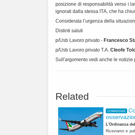
posizione di responsabilità verso i la
ignorati dalla stessa ITA, che ha chiu
Considerata l’urgenza della situazion
Distinti saluti
p/Usb Lavoro privato -
Francesco Sta
p/Usb Lavoro privato T.A.
Cleofe Tol
Sull'argomento vedi anche le notizie
Related
Co
COMPAGNIE
osservazioni
L'Ordinanza de
Riceviamo e pub