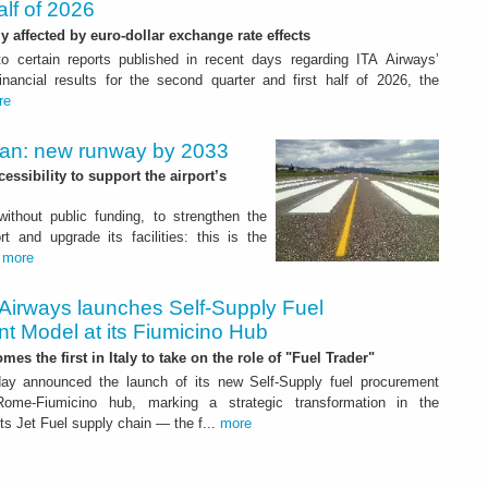
alf of 2026
ly affected by euro-dollar exchange rate effects
to certain reports published in recent days regarding ITA Airways’
nancial results for the second quarter and first half of 2026, the
re
Plan: new runway by 2033
ssibility to support the airport’s
 without public funding, to strengthen the
t and upgrade its facilities: this is the
.
more
 Airways launches Self-Supply Fuel
t Model at its Fiumicino Hub
mes the first in Italy to take on the role of "Fuel Trader"
ay announced the launch of its new Self-Supply fuel procurement
ome-Fiumicino hub, marking a strategic transformation in the
s Jet Fuel supply chain — the f...
more