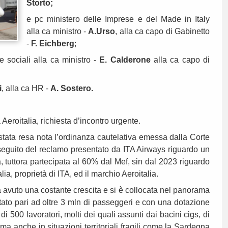
Storto;
e pc ministero delle Imprese e del Made in Italy
alla ca ministro -
A.Urso
, alla ca capo di Gabinetto
-
F. Eichberg
;
e sociali alla ca ministro -
E. Calderone
alla ca capo di
i
, alla ca HR -
A. Sostero.
eroitalia, richiesta d’incontro urgente.
stata resa nota l’ordinanza cautelativa emessa dalla Corte
seguito del reclamo presentato da ITA Airways riguardo un
 tuttora partecipata al 60% dal Mef, sin dal 2023 riguardo
alia, proprietà di ITA, ed il marchio Aeroitalia.
a avuto una costante crescita e si è collocata nel panorama
tato pari ad oltre 3 mln di passeggeri e con una dotazione
 500 lavoratori, molti dei quali assunti dai bacini cigs, di
ama anche in situazioni territoriali fragili come la Sardegna