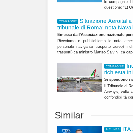
le compagnie IT
questione: "1) Q
Situazione Aeroitalia
COMPAGNIE
tribunale di Roma: nota Nava
Emessa dall'Associazione nazionale pers
Riceviamo e pubblichiamo la nota emes
personale navigante trasporto aereo) indir
trasporti) ca ministro Matteo Salvini; ca cap
In
COMPAGNIE
richiesta in
Si spendono i 
Il Tribunale di R
Airways, volta a
confondibilità co
Similar
ITA 
AIRLINES