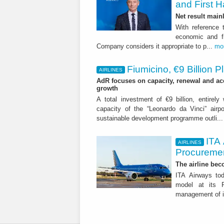
and First H
Net result main
With reference 
economic and fi
Company considers it appropriate to p...
mo
Fiumicino, €9 Billion 
AIRLINES
AdR focuses on capacity, renewal and acce
growth
A total investment of €9 billion, entirely
capacity of the “Leonardo da Vinci” airpor
sustainable development programme outli..
ITA
AIRLINES
Procuremen
The airline beco
ITA Airways tod
model at its R
management of it