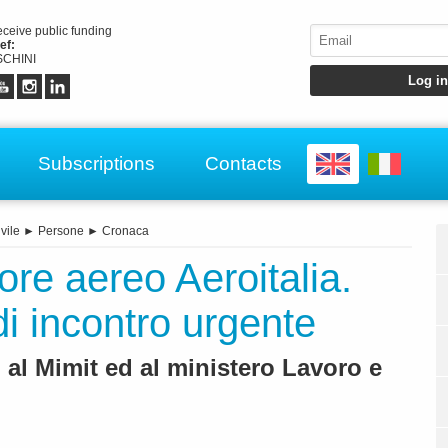
receive public funding
ef:
CHINI
Subscriptions
Contacts
vile
►
Persone
►
Cronaca
ore aereo Aeroitalia.
di incontro urgente
t, al Mimit ed al ministero Lavoro e