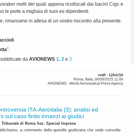
voratori molti dei quali appena ricollocati dai bacini Cigs e
so le porte a migliaia di suoi ex-dipendenti.
e, rimaniamo in attesa di un vostro riscontro alla presente.
ccioli
otta
".
 pubblicate da
AVIONEWS
1
,
2
e
3
red/f - 1264150
Roma, Italia, 06/09/2025 11:06
AVIONEWS - World Aeronautical Press Agency
ntroversia ITA-Aeroitalia (3): analisi ed
 sul caso finito innanzi ai giudici
l Tribunale di Roma Sez. Special Imprese
blichiamo, a commento della querelle giudiziaria che vede coinvolte