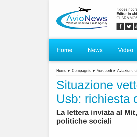
It does not 
Editor in chi
CLARA MOS
Home
News
Video
Home
►
Compagnie
►
Aeroporti
►
Aviazione ci
Situazione vett
Usb: richiesta 
La lettera inviata al Mi
politiche sociali