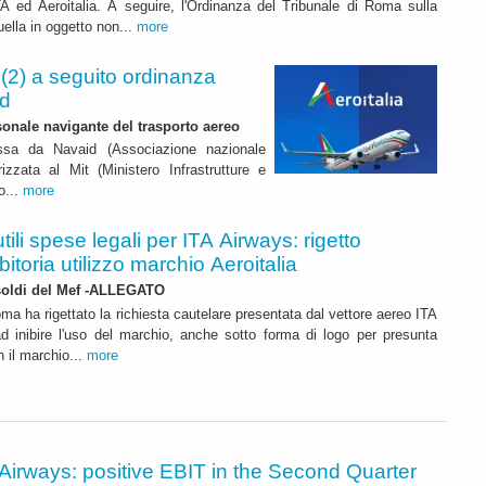
A ed Aeroitalia. A seguire, l'Ordinanza del Tribunale di Roma sulla
uella in oggetto non...
more
 (2) a seguito ordinanza
id
onale navigante del trasporto aereo
sa da Navaid (Associazione nazionale
izzata al Mit (Ministero Infrastrutture e
o...
more
utili spese legali per ITA Airways: rigetto
ibitoria utilizzo marchio Aeroitalia
soldi del Mef -ALLEGATO
oma ha rigettato la richiesta cautelare presentata dal vettore aereo ITA
d inibire l'uso del marchio, anche sotto forma di logo per presunta
n il marchio...
more
Airways: positive EBIT in the Second Quarter