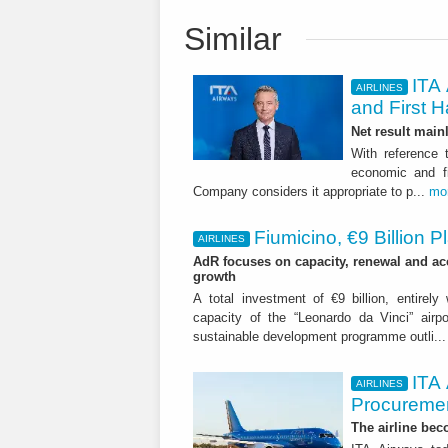
Similar
ITA 
AIRLINES
and First H
Net result main
With reference 
economic and fi
Company considers it appropriate to p...
mo
Fiumicino, €9 Billion 
AIRLINES
AdR focuses on capacity, renewal and acce
growth
A total investment of €9 billion, entirely
capacity of the “Leonardo da Vinci” airpor
sustainable development programme outli..
ITA
AIRLINES
Procuremen
The airline beco