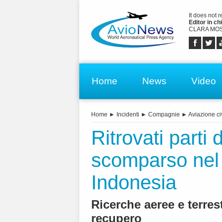
It does not 
Editor in chi
CLARA MOS
Home
News
Video
Home
►
Incidenti
►
Compagnie
►
Aviazione ci
Ritrovati parti
scomparso nel 
Indonesia
Ricerche aeree e terres
recupero