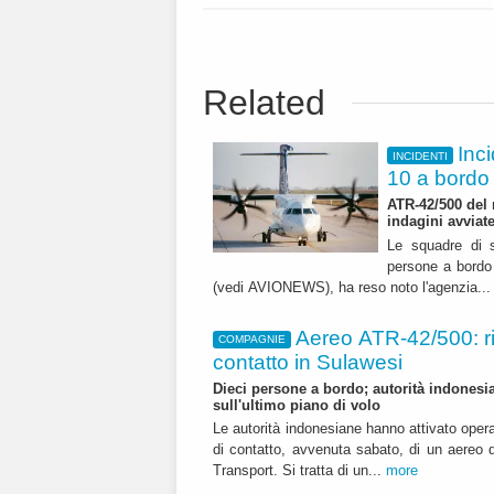
Related
Inc
INCIDENTI
10 a bordo
ATR-42/500 del 
indagini avviat
Le squadre di s
persone a bordo 
(vedi AVIONEWS), ha reso noto l'agenzia..
Aereo ATR-42/500: r
COMPAGNIE
contatto in Sulawesi
Dieci persone a bordo; autorità indonesia
sull'ultimo piano di volo
Le autorità indonesiane hanno attivato opera
di contatto, avvenuta sabato, di un aereo d
Transport. Si tratta di un...
more