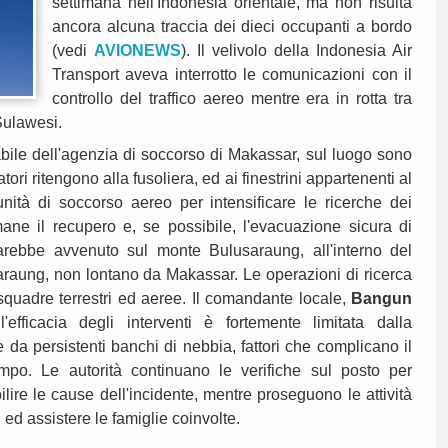
settimana nell'Indonesia orientale, ma non risulta
ancora alcuna traccia dei dieci occupanti a bordo
(vedi
AVIONEWS
). Il velivolo della Indonesia Air
Transport aveva interrotto le comunicazioni con il
controllo del traffico aereo mentre era in rotta tra
 Sulawesi.
bile dell'agenzia di soccorso di Makassar, sul luogo sono
atori ritengono alla fusoliera, ed ai finestrini appartenenti al
'unità di soccorso aereo per intensificare le ricerche dei
imane il recupero e, se possibile, l'evacuazione sicura di
sarebbe avvenuto sul monte Bulusaraung, all'interno del
aung, non lontano da Makassar. Le operazioni di ricerca
squadre terrestri ed aeree. Il comandante locale,
Bangun
efficacia degli interventi è fortemente limitata dalla
da persistenti banchi di nebbia, fattori che complicano il
mpo. Le autorità continuano le verifiche sul posto per
bilire le cause dell'incidente, mentre proseguono le attività
 ed assistere le famiglie coinvolte.