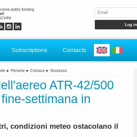
receive public funding
ef:
CHINI
Subscriptions
Contacts
vile
►
Persone
►
Cronaca
►
Sicurezza
 dell'aereo ATR-42/500
fine-settimana in
tri, condizioni meteo ostacolano il