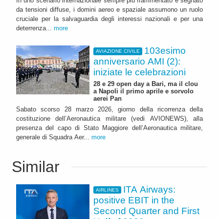
In uno scenario internazionale sempre più frammentato e segnato
da tensioni diffuse, i domini aereo e spaziale assumono un ruolo
cruciale per la salvaguardia degli interessi nazionali e per una
deterrenza...
more
103esimo
AVIAZIONE CIVILE
anniversario AMI (2):
iniziate le celebrazioni
28 e 29 open day a Bari, ma il clou
a Napoli il primo aprile e sorvolo
aerei Pan
Sabato scorso 28 marzo 2026, giorno della ricorrenza della
costituzione dell’Aeronautica militare (vedi AVIONEWS), alla
presenza del capo di Stato Maggiore dell’Aeronautica militare,
generale di Squadra Aer...
more
Similar
ITA Airways:
AIRLINES
positive EBIT in the
Second Quarter and First