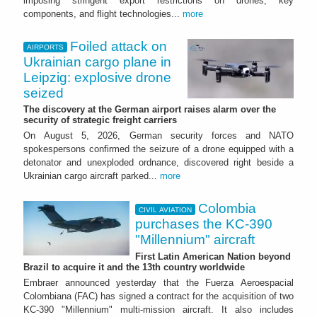
imposing stringent export restrictions on drones, key
components, and flight technologies...
more
Foiled attack on
AIRPORTS
Ukrainian cargo plane in
Leipzig: explosive drone
seized
The discovery at the German airport raises alarm over the
security of strategic freight carriers
On August 5, 2026, German security forces and NATO
spokespersons confirmed the seizure of a drone equipped with a
detonator and unexploded ordnance, discovered right beside a
Ukrainian cargo aircraft parked...
more
Colombia
CIVIL AVIATION
purchases the KC-390
"Millennium" aircraft
First Latin American Nation beyond
Brazil to acquire it and the 13th country worldwide
Embraer announced yesterday that the Fuerza Aeroespacial
Colombiana (FAC) has signed a contract for the acquisition of two
KC-390 "Millennium" multi-mission aircraft. It also includes