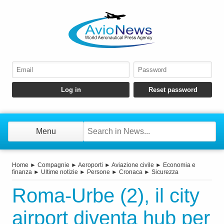
Menu
Home
►
Compagnie
►
Aeroporti
►
Aviazione civile
►
Economia e
finanza
►
Ultime notizie
►
Persone
►
Cronaca
►
Sicurezza
Roma-Urbe (2), il city
airport diventa hub per