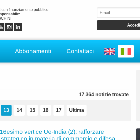
alcun finanziamento pubblico
esponsabile:
CHINI
Abbonamenti
Contattaci
17.364 notizie trovate
13
14
15
16
17
Ultima
16esimo vertice Ue-India (2): rafforzare
 strategico in materia di commercio e difesa