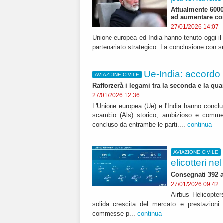
Attualmente 600
ad aumentare con
27/01/2026 14:07
Unione europea ed India hanno tenuto oggi il
partenariato strategico. La conclusione con 
Ue-India: accordo 
AVIAZIONE CIVILE
Rafforzerà i legami tra la seconda e la q
27/01/2026 12:36
L'Unione europea (Ue) e l'India hanno conclu
scambio (Als) storico, ambizioso e commerc
concluso da entrambe le parti....
continua
AVIAZIONE CIVILE
elicotteri ne
Consegnati 392 
27/01/2026 09:42
Airbus Helicopter
solida crescita del mercato e prestazioni 
commesse p...
continua