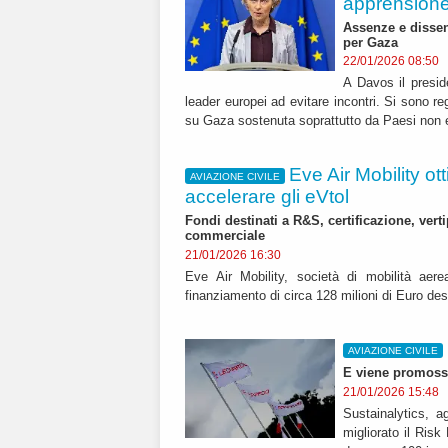
apprension
Assenze e dissens
per Gaza
22/01/2026 08:50
A Davos il presid
leader europei ad evitare incontri. Si sono r
su Gaza sostenuta soprattutto da Paesi non
Eve Air Mobility o
AVIAZIONE CIVILE
accelerare gli eVtol
Fondi destinati a R&S, certificazione, vert
commerciale
21/01/2026 16:30
Eve Air Mobility, società di mobilità aere
finanziamento di circa 128 milioni di Euro des
AVIAZIONE CIVILE
E viene promossa
21/01/2026 15:48
Sustainalytics, a
migliorato il Ris