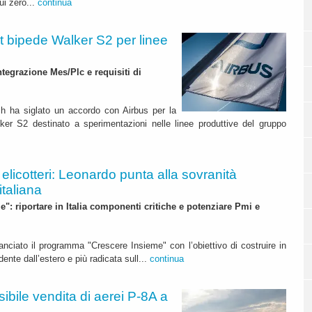
ui zero...
continua
ot bipede Walker S2 per linee
integrazione Mes/Plc e requisiti di
ch ha siglato un accordo con Airbus per la
lker S2 destinato a sperimentazioni nelle linee produttive del gruppo
a elicotteri: Leonardo punta alla sovranità
italiana
": riportare in Italia componenti critiche e potenziare Pmi e
lanciato il programma "Crescere Insieme" con l’obiettivo di costruire in
dente dall’estero e più radicata sull...
continua
sibile vendita di aerei P-8A a