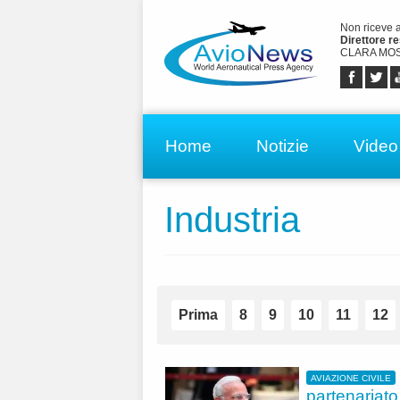
Non riceve 
Direttore r
CLARA MOS
Home
Notizie
Video
Industria
Prima
8
9
10
11
12
AVIAZIONE CIVILE
partenariato