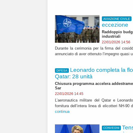
AVIAZIONE CIVILE
eccezione
Raddoppio budge
industriali
22/01/2026 14:56
Durante la cerimonia per la firma del cosid
annunciato di aver ottenuto l’impegno quasi un
Leonardo completa la flott
DIFESA
Qatar: 28 unità
Chiusura programma accelera addestrame
Sar
22/01/2026 14:45
L’aeronautica militare del Qatar e Leonard
fornitura dell’intera linea di elicotteri NH-9
continua
Tens
CONVEGNI