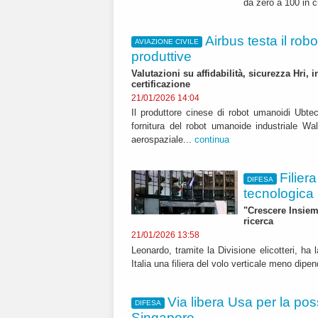
da zero a 100 in c
Airbus testa il rob
AVIAZIONE CIVILE
produttive
Valutazioni su affidabilità, sicurezza Hri, 
certificazione
21/01/2026 14:04
Il produttore cinese di robot umanoidi Ubte
fornitura del robot umanoide industriale Wa
aerospaziale...
continua
Filier
DIFESA
tecnologica 
"Crescere Insieme
ricerca
21/01/2026 13:58
Leonardo, tramite la Divisione elicotteri, ha 
Italia una filiera del volo verticale meno dipen
Via libera Usa per la pos
DIFESA
Singapore