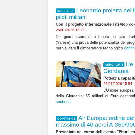
Leonardo proietta nel 
INDUSTRIA
piloti militari
Con il progetto internazionale Fits4top co-
26/01/2026 16:26
Nei giorni scorsi si è tenuta nel sito prod
(Varese) una prova delle potenzialità del proge
per validare il dimostratore tecnologico
conti
Ue 
AEROPORTI
Giordania
Potenzia capacit
26/01/2026 15:54
L’Unione europea h
della Giordania: 35 milioni di Euro destinat
continua
Air Europa: ordine def
COMPAGNIE
massimo di 40 aerei A-350/900 
Presentato nel corso dell'evento "Fitur" co